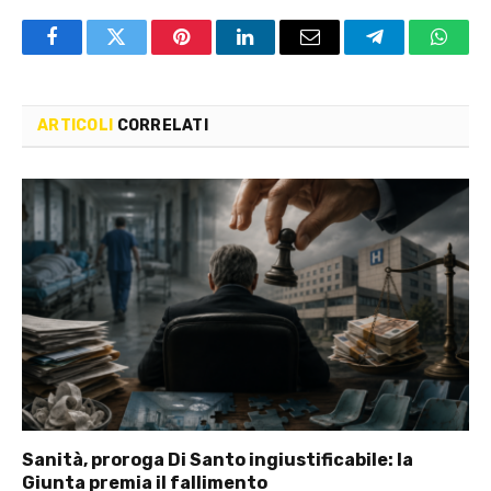
Facebook
Twitter
Pinterest
LinkedIn
Email
Telegram
Whats
ARTICOLI
CORRELATI
Sanità, proroga Di Santo ingiustificabile: la
Giunta premia il fallimento