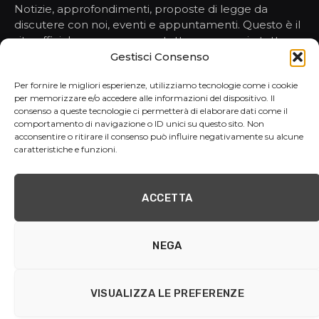
Notizie, approfondimenti, proposte di legge da
discutere con noi, eventi e appuntamenti. Questo è il
sito ufficiale per conoscere tutto, ma proprio tutto,
sulle nostre attività nelle istituzioni.
Gestisci Consenso
Per fornire le migliori esperienze, utilizziamo tecnologie come i cookie
per memorizzare e/o accedere alle informazioni del dispositivo. Il
HOMEPAGE
consenso a queste tecnologie ci permetterà di elaborare dati come il
comportamento di navigazione o ID unici su questo sito. Non
NOTIZIE
acconsentire o ritirare il consenso può influire negativamente su alcune
PORTAVOCE
caratteristiche e funzioni.
ATTI E PROPOSTE
REPORT
CONTATTI
ACCETTA
NEGA
© 2026 | Gruppo Consiliare MoVimento 5 Stelle - 2050 via IV
Novembre 83, 86100 Campobasso C.F. 92076800702
VISUALIZZA LE PREFERENZE
Privacy Policy
Cookie Policy (UE)