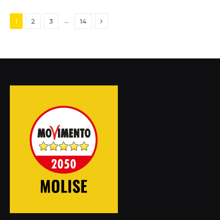
Next
…
1
2
3
14