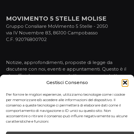
MOVIMENTO 5 STELLE MOLISE
Gruppo Consiliare MoVimento 5 Stelle - 2050
via IV Novembre 83, 86100 Campobasso
C.F. 92076800702
Notizie, approfondimenti, proposte di legge da
discutere con noi, eventi e appuntamenti. Questo è il
sito ufficiale per conoscere tutto, ma proprio tutto,
sulle nostre attività nelle istituzioni.
Gestisci Consenso
Per fornire le migliori esperienze, utilizziamo tecnologie come i cookie
per memorizzare e/o accedere alle informazioni del dispositivo. Il
HOMEPAGE
consenso a queste tecnologie ci permetterà di elaborare dati come il
comportamento di navigazione o ID unici su questo sito. Non
NOTIZIE
acconsentire o ritirare il consenso può influire negativamente su alcune
PORTAVOCE
caratteristiche e funzioni.
ATTI E PROPOSTE
REPORT