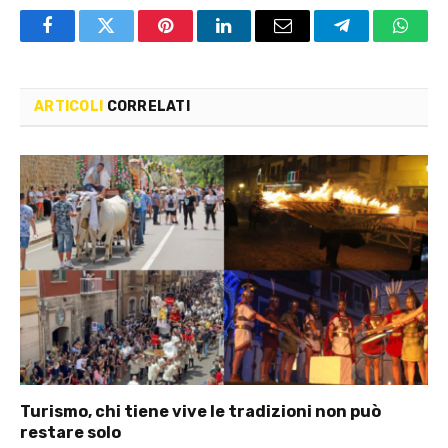
Facebook
Twitter
Pinterest
LinkedIn
Email
Telegram
Whats
ARTICOLI
CORRELATI
Turismo, chi tiene vive le tradizioni non può
restare solo