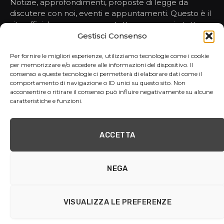
Notizie, approfondimenti, proposte di legge da
discutere con noi, eventi e appuntamenti. Questo è il
sito ufficiale per conoscere tutto, ma proprio tutto,
sulle nostre attività nelle istituzioni.
Gestisci Consenso
Per fornire le migliori esperienze, utilizziamo tecnologie come i cookie
per memorizzare e/o accedere alle informazioni del dispositivo. Il
HOMEPAGE
consenso a queste tecnologie ci permetterà di elaborare dati come il
comportamento di navigazione o ID unici su questo sito. Non
NOTIZIE
acconsentire o ritirare il consenso può influire negativamente su alcune
PORTAVOCE
caratteristiche e funzioni.
ATTI E PROPOSTE
REPORT
CONTATTI
ACCETTA
NEGA
© 2026 | Gruppo Consiliare MoVimento 5 Stelle - 2050 via IV
Novembre 83, 86100 Campobasso C.F. 92076800702
VISUALIZZA LE PREFERENZE
Privacy Policy
Cookie Policy (UE)