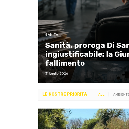
SANITÀ
Sanità, proroga Di Sa
o: nostra
ingiustificabile: la Gi
 spunta
fallimento
31 Luglio 2026
LE NOSTRE PRIORITÀ
ALL
AMBIENT