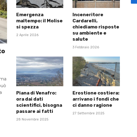
Emergenza
Inceneritore
maltempo: il Molise
Cardarelli,
si spezza
chiediamo risposte
su ambiente e
2 Aprile 2026
salute
3 Febbraio 2026
to
 ma
può
a
Piana di Venafro:
Erostione costiera:
ora dai dati
arrivano i fondi che
scientifici, bisogna
ci danno ragione
passare ai fatti
27 Settembre 2025
28 Novembre 2025