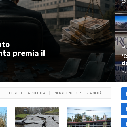
25 
nto
CO
unta premia il
‘
d
23 
E
COSTI DELLA POLITICA
INFRASTRUTTURE E VIABILITÀ
SANITÀ