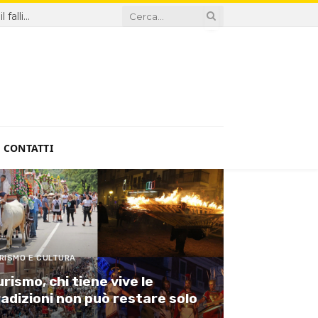
Sanità, proroga Di Santo ingiustificabile: la Giunta premia il fallimento
CONTATTI
RISMO E CULTURA
rismo, chi tiene vive le
radizioni non può restare solo