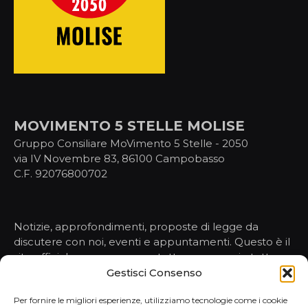
MOVIMENTO 5 STELLE MOLISE
Gruppo Consiliare MoVimento 5 Stelle - 2050
via IV Novembre 83, 86100 Campobasso
C.F. 92076800702
Notizie, approfondimenti, proposte di legge da
discutere con noi, eventi e appuntamenti. Questo è il
sito ufficiale per conoscere tutto, ma proprio tutto,
sulle nostre attività nelle istituzioni.
Gestisci Consenso
Per fornire le migliori esperienze, utilizziamo tecnologie come i cookie