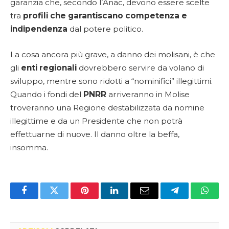
garanzia che, secondo l’Anac, devono essere scelte
tra
profili che garantiscano competenza e
indipendenza
dal potere politico.
La cosa ancora più grave, a danno dei molisani, è che
gli
enti regionali
dovrebbero servire da volano di
sviluppo, mentre sono ridotti a “nominifici” illegittimi.
Quando i fondi del
PNRR
arriveranno in Molise
troveranno una Regione destabilizzata da nomine
illegittime e da un Presidente che non potrà
effettuarne di nuove. Il danno oltre la beffa,
insomma.
Facebook
Twitter
Pinterest
LinkedIn
Email
Telegram
Whats