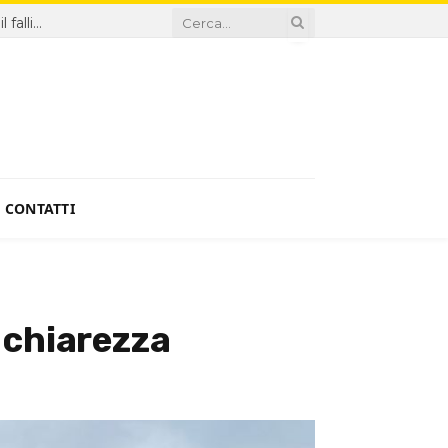
Sanità, proroga Di Santo ingiustificabile: la Giunta premia il fallimento
CONTATTI
 chiarezza