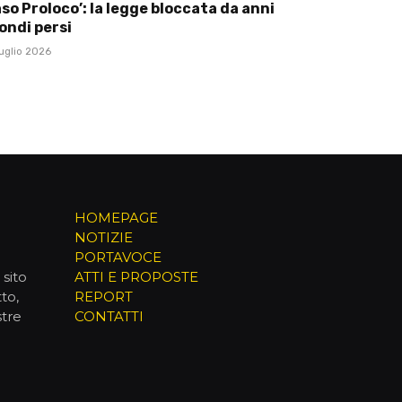
so Proloco’: la legge bloccata da anni
ondi persi
uglio 2026
HOMEPAGE
NOTIZIE
PORTAVOCE
sito
ATTI E PROPOSTE
to,
REPORT
stre
CONTATTI