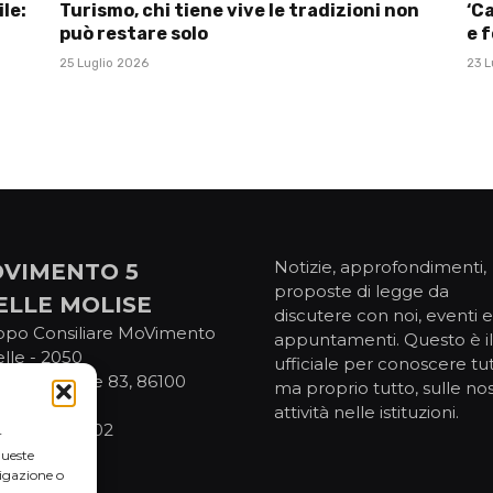
le:
Turismo, chi tiene vive le tradizioni non
‘Ca
può restare solo
e f
25 Luglio 2026
23 L
Notizie, approfondimenti,
VIMENTO 5
proposte di legge da
ELLE MOLISE
discutere con noi, eventi e
ppo Consiliare MoVimento
appuntamenti. Questo è il 
elle - 2050
ufficiale per conoscere tut
IV Novembre 83, 86100
ma proprio tutto, sulle no
pobasso
attività nelle istituzioni.
. 92076800702
r
queste
igazione o