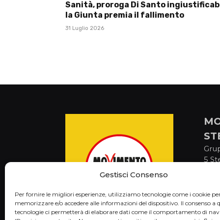
Sanità, proroga Di Santo ingiustificabi
la Giunta premia il fallimento
31 Luglio 2026
MO
ST
Gru
5 St
via 
Gestisci Consenso
Cam
C.F
Per fornire le migliori esperienze, utilizziamo tecnologie come i cookie pe
memorizzare e/o accedere alle informazioni del dispositivo. Il consenso a 
tecnologie ci permetterà di elaborare dati come il comportamento di nav