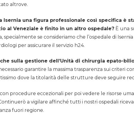
tato altrove.
 a Isernia una figura professionale così specifica è
 al Veneziale è finito in un altro ospedale?
È una sc
ca, specialmente se consideriamo che l’ospedale di Isern
iologi per assicurare il servizio h24.
che sulla gestione dell’Unità di chirurgia epato-bi
 necessario garantire la massima trasparenza sui criteri con
issimo dove la titolarità delle strutture deve seguire requi
on procedure eccezionali per poi vedere le risorse uman
nuerò a vigilare affinché tutti i nostri ospedali ricevan
ranza fuori regione.