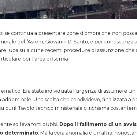
Molise continua a presentare zone d’ombra che non possi
enerale dell’Asrem, Giovanni Di Santo, e per conoscenza a
 fare luce su alcune recenti procedure di assunzione ch
articolare per l’area di Isernia
ematico. Era stata individuata l’urgenza di assumere un 
 addominale. Una scelta che condividevo, finalizzata a pote
u cui il Tavolo tecnico ministeriale ci richiama costante
nte solleva forti dubbi.
Dopo il fallimento di un avvi
po determinato
. Ma la vera anomalia è un’altra: nonostan