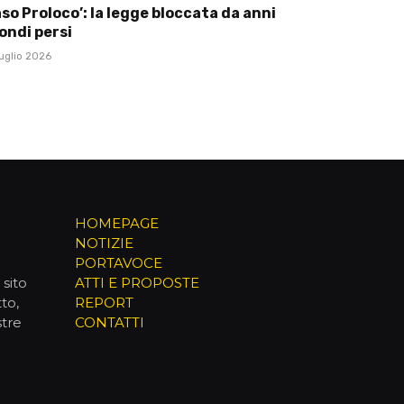
so Proloco’: la legge bloccata da anni
ondi persi
uglio 2026
HOMEPAGE
NOTIZIE
PORTAVOCE
sito
ATTI E PROPOSTE
to,
REPORT
stre
CONTATTI