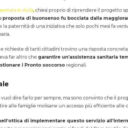
entata in Aula
, chiesi proprio di riprendere il progetto s
la
proposta di buonsenso fu bocciata dalla maggior
 la paternità di una iniziativa che solo pochi mesi fa ven
aria.
ichieste di tanti cittadini trovino una risposta concreta. E
eva far altro che
garantire un’assistenza sanitaria te
tionare i Pronto soccorso
regionali.
ale
non vuol dire farlo per sempre, ma sono convinto che il pr
tire alle famiglie molisane un accesso più efficiente alle 
nell’ottica di implementare questo servizio all’inter