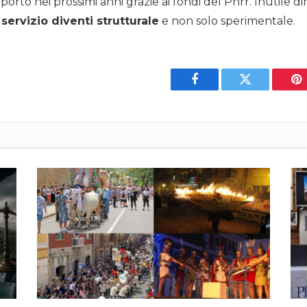
orto nei prossimi anni grazie ai fondi del Pnrr. Inutile di
servizio diventi strutturale
e non solo sperimentale.
Facebook
Twitter
Pi