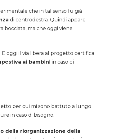
perimentale che in tal senso fu già
anza
di centrodestra. Quindi appare
iva bocciata, ma che oggi viene
 oggi il via libera al progetto certifica
mpestiva ai bambini
in caso di
ogetto per cui mi sono battuto a lungo
cure in caso di bisogno.
no della riorganizzazione della