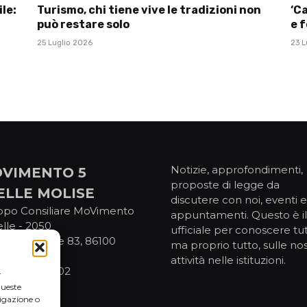
le:
Turismo, chi tiene vive le tradizioni non
‘Ca
può restare solo
e f
25 Luglio 2026
23 L
Notizie, approfondimenti,
VIMENTO 5
proposte di legge da
ELLE MOLISE
discutere con noi, eventi e
ppo Consiliare MoVimento
appuntamenti. Questo è il 
elle - 2050
ufficiale per conoscere tut
IV Novembre 83, 86100
ma proprio tutto, sulle no
pobasso
attività nelle istituzioni.
. 92076800702
r
queste
igazione o