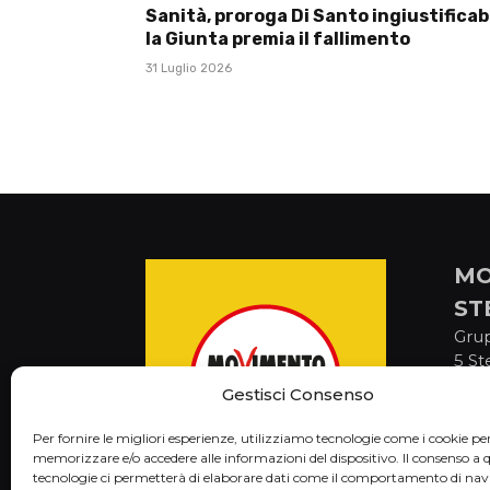
Sanità, proroga Di Santo ingiustificabi
la Giunta premia il fallimento
31 Luglio 2026
MO
ST
Gru
5 St
via 
Gestisci Consenso
Cam
C.F
Per fornire le migliori esperienze, utilizziamo tecnologie come i cookie pe
memorizzare e/o accedere alle informazioni del dispositivo. Il consenso a 
tecnologie ci permetterà di elaborare dati come il comportamento di nav