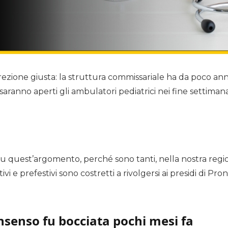
zione giusta: la struttura commissariale ha da poco annu
ranno aperti gli ambulatori pediatrici nei fine settimana 
su quest’argomento, perché sono tanti, nella nostra regio
ivi e prefestivi sono costretti a rivolgersi ai presidi di Pro
nsenso fu bocciata pochi mesi fa