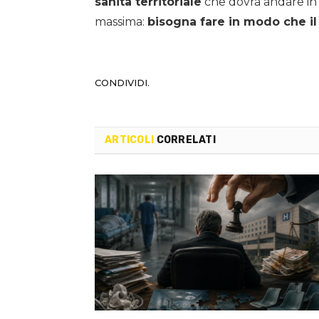
sanità territoriale
che dovrà andare in p
massima:
bisogna fare in modo che il 
CONDIVIDI.
ARTICOLI
CORRELATI