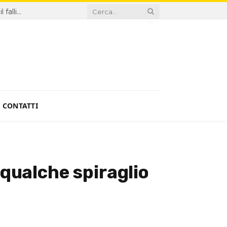
Sanità, proroga Di Santo ingiustificabile: la Giunta premia il fallimento
CONTATTI
 qualche spiraglio