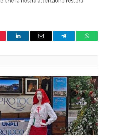
re che la nostra attenzione resterà
nterest
LinkedIn
Email
Telegram
WhatsApp