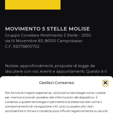
MOVIMENTO 5 STELLE MOLISE
Gruppo Consiliare MoVimento 5 Stelle - 2050
via IV Novembre 83, 86100 Campobasso
C.F. 92076800702
Notizie, approfondimenti, proposte di legge da
discutere con noi, eventi e appuntamenti. Questo è il
sito ufficiale per conoscere tutto, ma proprio tutto,
sulle nostre attività nelle istituzioni.
Gestisci Consenso
Per fornire le migliori esperienze, utilizziamo tecnologie come i cookie
per memorizzare e/o accedere alle informazioni del dispositivo. Il
HOMEPAGE
consenso a queste tecnologie ci permetterà di elaborare dati come il
comportamento di navigazione o ID unici su questo sito. Non
NOTIZIE
acconsentire o ritirare il consenso può influire negativamente su alcune
PORTAVOCE