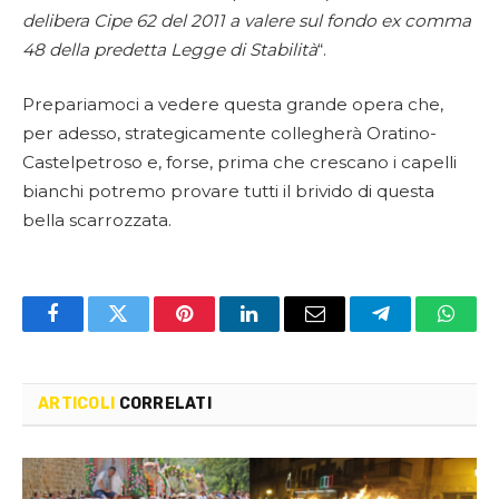
delibera Cipe 62 del 2011 a valere sul fondo ex comma
48 della predetta Legge di Stabilità
“.
Prepariamoci a vedere questa grande opera che,
per adesso, strategicamente collegherà Oratino-
Castelpetroso e, forse, prima che crescano i capelli
bianchi potremo provare tutti il brivido di questa
bella scarrozzata.
Facebook
Twitter
Pinterest
LinkedIn
Email
Telegram
Whats
ARTICOLI
CORRELATI