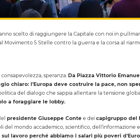
he hanno scelto di raggiungere la Capitale con noi in pull
 Movimento 5 Stelle contro la guerra e la corsa al riarm
a, consapevolezza, speranza.
Da Piazza Vittorio Emanuele
io chiaro: l’Europa deve costruire la pace, non spe
 politica del dialogo che sappia allentare la tensione glo
olo a foraggiare le lobby.
 del
presidente Giuseppe Conte
e dei
capigruppo del 
oli del mondo accademico, scientifico, dell’informazione e 
 sul lavoro perché abbiamo i salari più poveri d’Euro