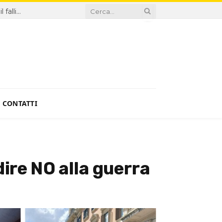
Sanità, proroga Di Santo ingiustificabile: la Giunta premia il fallimento
CONTATTI
dire NO alla guerra