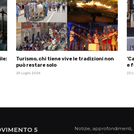
le:
Turismo, chi tiene vive le tradizioni non
‘Ca
può restare solo
e f
25 Luglio 2026
23 L
Notizie, approfondimenti,
VIMENTO 5