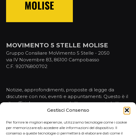
MOVIMENTO 5 STELLE MOLISE
Gruppo Consiliare MoVimento 5 Stelle - 2050
via IV Novembre 83, 86100 Campobasso
C.F. 92076800702
Notizie, approfondimenti, proposte di legge da
discutere con noi, eventi e appuntamenti. Questo è il
sito ufficiale per conoscere tutto, ma proprio tutto,
sulle nostre attività nelle istituzioni.
Gestisci Consenso
Per fornire le migliori esperienze, utilizziamo tecnologie come i cookie
per memorizzare e/o accedere alle informazioni del dispositivo. Il
HOMEPAGE
consenso a queste tecnologie ci permetterà di elaborare dati come il