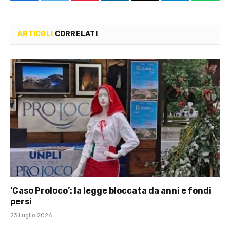
Facebook
Twitter
Pinterest
LinkedIn
Email
Telegram
Whats
ARTICOLI
CORRELATI
‘Caso Proloco’: la legge bloccata da anni e fondi
persi
23 Luglio 2026