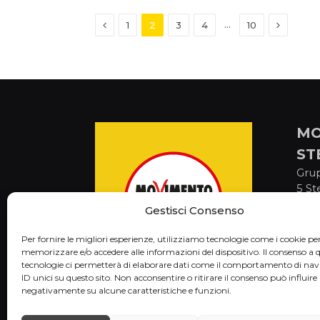
Previous
Next
…
1
2
3
4
10
MO
ST
Gru
5 St
via 
Gestisci Consenso
Cam
C.F
Per fornire le migliori esperienze, utilizziamo tecnologie come i cookie pe
memorizzare e/o accedere alle informazioni del dispositivo. Il consenso a 
tecnologie ci permetterà di elaborare dati come il comportamento di nav
ID unici su questo sito. Non acconsentire o ritirare il consenso può influire
negativamente su alcune caratteristiche e funzioni.