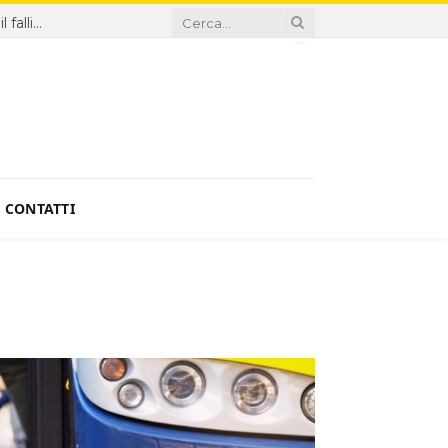
Sanità, proroga Di Santo ingiustificabile: la Giunta premia il fallimento
CONTATTI