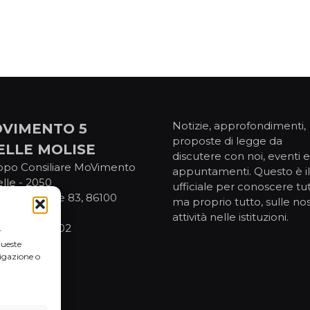
Notizie, approfondimenti,
VIMENTO 5
proposte di legge da
ELLE MOLISE
discutere con noi, eventi e
ppo Consiliare MoVimento
appuntamenti. Questo è il 
elle - 2050
ufficiale per conoscere tut
IV Novembre 83, 86100
ma proprio tutto, sulle no
pobasso
attività nelle istituzioni.
. 92076800702
r
queste
igazione o