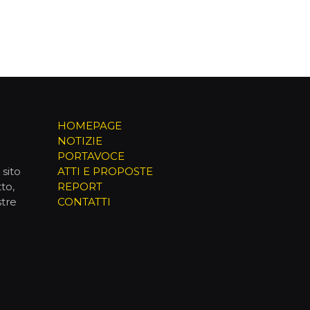
HOMEPAGE
NOTIZIE
PORTAVOCE
sito
ATTI E PROPOSTE
to,
REPORT
stre
CONTATTI