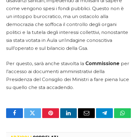
disavanzi sanitari, impedendo ai molisani di sapere
come vengono spesi i fondi pubblici. Questo non è
un intoppo burocratico, ma un ostacolo alla
democrazia che soffoca il controllo degli organi
politici e la tutela degli interessi collettivi, nonostante
sia stata votata in Aula un’indagine conoscitiva
sull’operato e sul bilancio della Gsa.
Per questo, sarà anche stavolta la
Commissione
per
l’accesso ai documenti amministrativi della
Presidenza del Consiglio dei Ministri a fare piena luce
su quello che sta accadendo.
Facebook
Twitter
Pinterest
LinkedIn
Email
Telegram
Whats