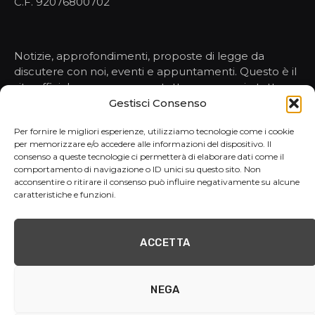
C.F. 92076800702
Notizie, approfondimenti, proposte di legge da
discutere con noi, eventi e appuntamenti. Questo è il
sito ufficiale per conoscere tutto, ma proprio tutto,
sulle nostre attività nelle istituzioni.
Gestisci Consenso
Per fornire le migliori esperienze, utilizziamo tecnologie come i cookie
per memorizzare e/o accedere alle informazioni del dispositivo. Il
HOMEPAGE
consenso a queste tecnologie ci permetterà di elaborare dati come il
comportamento di navigazione o ID unici su questo sito. Non
NOTIZIE
acconsentire o ritirare il consenso può influire negativamente su alcune
PORTAVOCE
caratteristiche e funzioni.
ATTI E PROPOSTE
REPORT
CONTATTI
ACCETTA
NEGA
© 2026 | Gruppo Consiliare MoVimento 5 Stelle - 2050 via IV