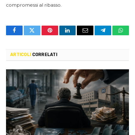
compromessi al ribasso.
Facebook
Twitter
Pinterest
LinkedIn
Email
Telegram
Whats
ARTICOLI
CORRELATI