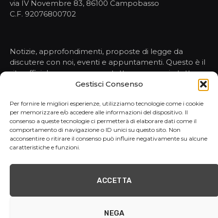
via IV Novembre 83, 86100 Campobasso
C.F. 92076800702
Notizie, approfondimenti, proposte di legge da
discutere con noi, eventi e appuntamenti. Questo è il
sito ufficiale per conoscere tutto, ma proprio tutto,
sulle nostre attività nelle istituzioni.
Gestisci Consenso
Per fornire le migliori esperienze, utilizziamo tecnologie come i cookie
per memorizzare e/o accedere alle informazioni del dispositivo. Il
HOMEPAGE
consenso a queste tecnologie ci permetterà di elaborare dati come il
comportamento di navigazione o ID unici su questo sito. Non
NOTIZIE
acconsentire o ritirare il consenso può influire negativamente su alcune
PORTAVOCE
caratteristiche e funzioni.
ATTI E PROPOSTE
REPORT
CONTATTI
ACCETTA
NEGA