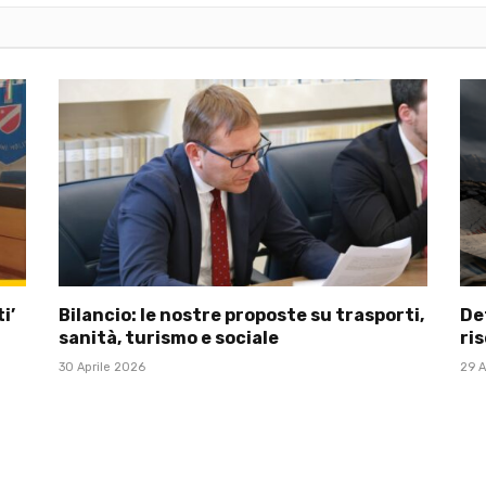
i’
Bilancio: le nostre proposte su trasporti,
Def
sanità, turismo e sociale
ris
30 Aprile 2026
29 A