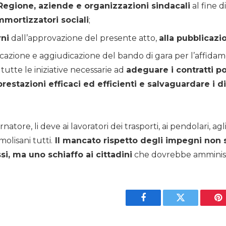
 Regione, aziende e organizzazioni sindacali
al fine d
mmortizzatori sociali
;
rni
dall’approvazione del presente atto,
alla pubblicazi
cazione e aggiudicazione del bando di gara per l’affidame
tutte le iniziative necessarie ad
adeguare i contratti po
 prestazioni efficaci ed efficienti e salvaguardare i d
tore, li deve ai lavoratori dei trasporti, ai pendolari, agl
olisani tutti.
Il mancato rispetto degli impegni non 
i, ma uno schiaffo ai cittadini
che dovrebbe amminist
Facebook
Twitter
Pi