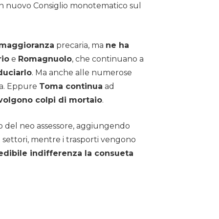
e un nuovo Consiglio monotematico sul
 maggioranza
precaria, ma
ne ha
rio
e
Romagnuolo
, che continuano a
duciarlo
. Ma anche alle numerose
nza. Eppure
Toma continua
ad
ivolgono colpi di mortaio
.
erato del neo assessore, aggiungendo
si settori, mentre i trasporti vengono
edibile indifferenza la consueta