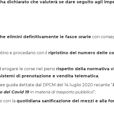
ha dichiarato che valuterà se dare seguito agli imp
e elimini definitivamente le fasce orarie
con conse
ntino e procedano con il
ripristino del numero delle c
d erogare le corse nel pieno
rispetto della normativa v
sistemi di prenotazione e vendita telematica
;
 linee guida dettate dal DPCM del 14 luglio 2020 recante “
o del Covid 19
in materia di trasporto pubblico
“;
o con la
quotidiana sanificazione dei mezzi e alla forn