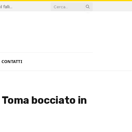
Sanità, proroga Di Santo ingiustificabile: la Giunta premia il fallimento
CONTATTI
. Toma bocciato in