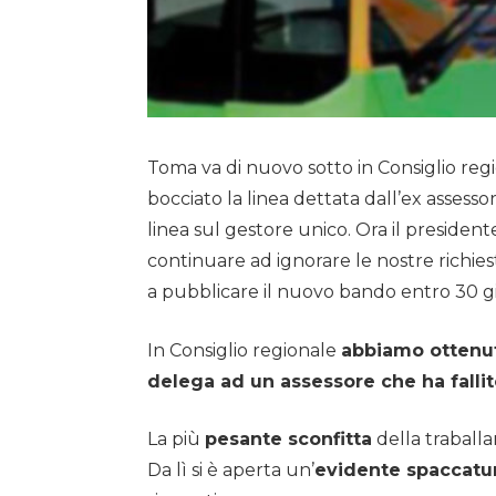
Toma va di nuovo sotto in Consiglio reg
bocciato la linea dettata dall’ex asses
linea sul gestore unico. Ora il presiden
continuare ad ignorare le nostre richiest
a pubblicare il nuovo bando entro 30 giorn
In Consiglio regionale
abbiamo ottenut
delega ad un assessore che ha fallito 
La più
pesante sconfitta
della traball
Da lì si è aperta un’
evidente spaccatu