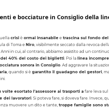
enti e bocciature in Consiglio della l
quella
crisi
è
ormai insanabile
e
trascina sul fondo del 
 Aula di Toma e
Niro
, visibilmente seccato dalla revoca della
. Anni in cui, al contrario, abbiamo assistito ad un contin
 del 40% del costo dei biglietti
. Poi la
linea incompre
bocciatura sonora in Consiglio
. Ad aggravare la situazio
aria
, quando si è
garantito il guadagno dei gestori
, m
ini.
volte esortato l’assessore ai trasporti a
fare leva su
e dei lavoratori
. Si poteva fare, si doveva fare. Invece,
 senza muovere un dito e tante,
troppe famiglie sono st