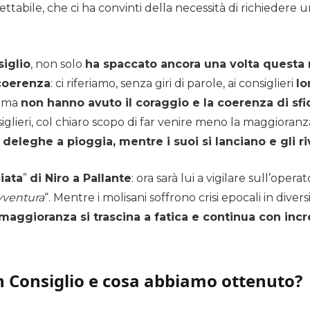
cettabile, che ci ha convinti della necessità di richieder
iglio
, non solo
ha spaccato ancora una volta questa
coerenza
: ci riferiamo, senza giri di parole, ai consiglieri
Io
, ma
non hanno avuto il coraggio e la coerenza di sfi
nsiglieri, col chiaro scopo di far venire meno la maggiora
e deleghe a pioggia, mentre i suoi si lanciano e gli r
iata
”
di Niro a Pallante
: ora sarà lui a vigilare sull’op
vventura
“. Mentre i molisani soffrono crisi epocali in diver
 maggioranza si trascina a fatica e continua con incr
in Consiglio e cosa abbiamo ottenuto?