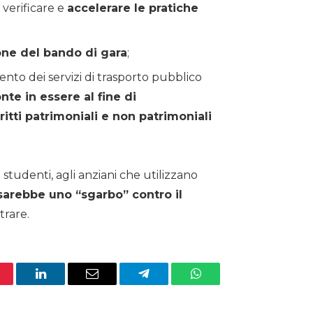
i verificare e
accelerare le pratiche
one del bando di gara
;
nto dei servizi di trasporto pubblico
nte in essere al fine di
iritti patrimoniali e non patrimoniali
i studenti, agli anziani che utilizzano
sarebbe uno “sgarbo” contro il
rare.
nterest
LinkedIn
Email
Telegram
WhatsApp