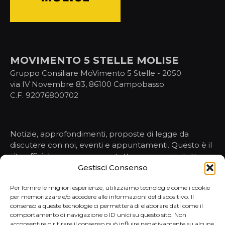
MOVIMENTO 5 STELLE MOLISE
Gruppo Consiliare MoVimento 5 Stelle - 2050
via IV Novembre 83, 86100 Campobasso
C.F. 92076800702
Notizie, approfondimenti, proposte di legge da
discutere con noi, eventi e appuntamenti. Questo è il
sito ufficiale per conoscere tutto, ma proprio tutto,
sulle nostre attività nelle istituzioni.
Gestisci Consenso
Per fornire le migliori esperienze, utilizziamo tecnologie come i cookie
per memorizzare e/o accedere alle informazioni del dispositivo. Il
HOMEPAGE
consenso a queste tecnologie ci permetterà di elaborare dati come il
comportamento di navigazione o ID unici su questo sito. Non
NOTIZIE
acconsentire o ritirare il consenso può influire negativamente su alcune