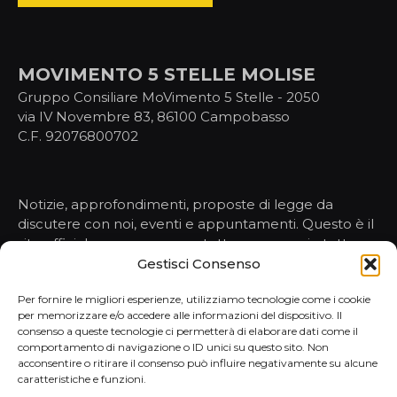
MOVIMENTO 5 STELLE MOLISE
Gruppo Consiliare MoVimento 5 Stelle - 2050
via IV Novembre 83, 86100 Campobasso
C.F. 92076800702
Notizie, approfondimenti, proposte di legge da
discutere con noi, eventi e appuntamenti. Questo è il
sito ufficiale per conoscere tutto, ma proprio tutto,
sulle nostre attività nelle istituzioni.
Gestisci Consenso
Per fornire le migliori esperienze, utilizziamo tecnologie come i cookie
per memorizzare e/o accedere alle informazioni del dispositivo. Il
HOMEPAGE
consenso a queste tecnologie ci permetterà di elaborare dati come il
comportamento di navigazione o ID unici su questo sito. Non
NOTIZIE
acconsentire o ritirare il consenso può influire negativamente su alcune
PORTAVOCE
caratteristiche e funzioni.
ATTI E PROPOSTE