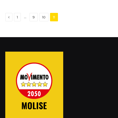
Previous
…
1
9
10
11